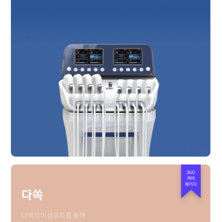
3GO
케어
패키지
다쏙
다쏙식이섬유차를 통해