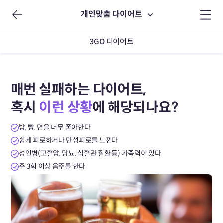
개인맞춤 다이어트
3GO 다이어트
매번 실패하는 다이어트,
혹시
이런 상황
에 해당되나요?
밥, 빵, 면을 너무 좋아한다
쉽게 피로하거나 만성피로를 느낀다
성인병(고혈압, 당뇨, 심혈관 질환 등) 가족력이 있다
주 3회 이상 음주를 한다