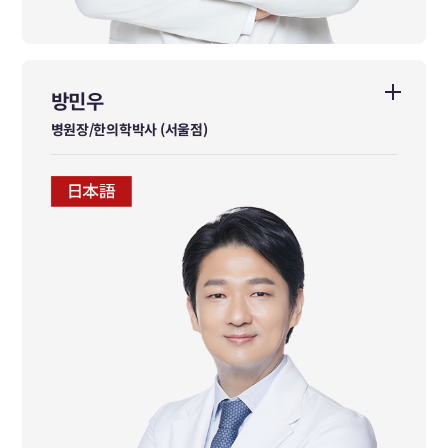
방민우
방민우
병원장/한의학박사 (서울점)
병원장/한의학박사 (서울점)
동국대학교대학원 한의학박사
동국대학교 한의과대학 졸업
경희대학교 한의과대학 외래교수
대한사격연맹 의무위원장
대한체육회 이사
UNESCO-ICHEI 동아시아 국제 교육자문