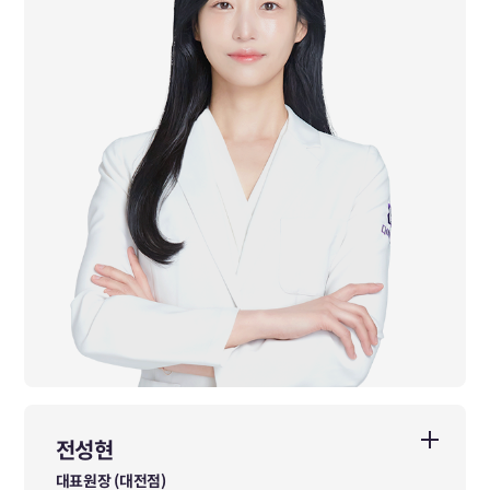
Kepa 국제필라테스 지도자 자격 취득
한국대학사격연맹 부회장
前 경희미려한의원 비만, 피부 진료원장
前 소람한방병원 여성암 진료원장
前 미올한의원 진료원장
前 광동한방병원 여성센터 & 면역센터 진료원장
前 면력한방병원 진료원장
前 도반한방병원 진료원장
前 다이트한의원 서울점 진료원장
전성현
전성현
대표원장 (대전점)