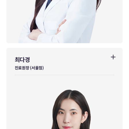
최다경
최다경
진료원장 (서울점)
진료원장 (서울점)
경희대학교 한의학과 학사 졸업
경희대학교 한의학과 석사 졸업
경희대학교 한의학과 박사 수료
前 참진한의원 역삼본점 진료원장
前 으랏차차한의원 진료원장
前 성북미올한방병원 진료원장
요가지도자 1급
필라테스지도자 1급