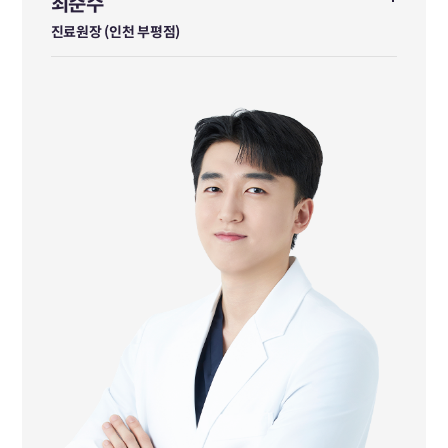
최준수
최준수
진료원장 (인천 부평점)
진료원장 (인천 부평점)
前 수지한의원 진료원장
前 암사바른한의원 진료원장
前 남창규한의원 진료원장
前 금사보건지소 진료과장
前 설악보건지소 지소장
공중보건 경기도 도지사 표창 수상
대한한의사협회 표창 수상
경기도청 역학조사관 연임