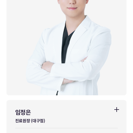
前 목동동신한방병원 전문수련의 수료
前 원주시 보건소 건강증진과 장애인 방문건강관리 공중보건의사
前 대한공중보건한의사협의회 대외협력이사
前 다이트한의원(서울점) 진료원장
임정은
임정은
진료원장 (대구점)
진료원장 (대구점)