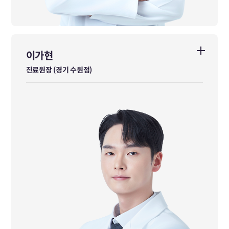
이가현
이가현
진료원장 (경기 수원점)
진료원장 (경기 수원점)
가천대한의학과 졸업
前광덕안정한의원 인천작전점 진료원장
前아랑한의원 대표원장