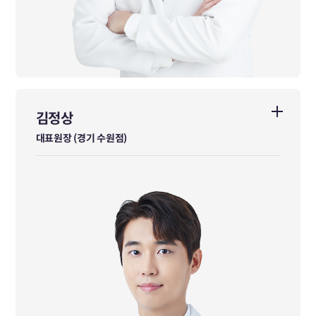
김정상
김정상
대표원장 (경기 수원점)
대표원장 (경기 수원점)
가천대학교 한의학과 졸업
경희대학교 한의학과 석사
前 다이트한의원 본점 수석원장
대한한의사협회 브랜드위원회 위원
서울시한의사회 홍보이사
강남구한의사회 홍보이사