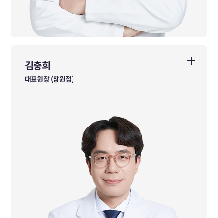
김충희
김충희
대표원장 (창원점)
대표원장 (창원점)
동국대학교 한의학과 졸업
前 강진군 보건소 진료팀장
前 강진군 한방건강증진사업 팀장
前 김재우한의원 진료원장
前 사암으뜸한의원 대표원장