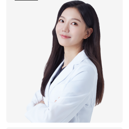
한방내과 전문의
동국대학교 한방신경정신과 박사
일산자생한방병원 인턴 수료
국립중앙의료원 한방내과 레지던트 수료
前 달과궁한의원 진료원장