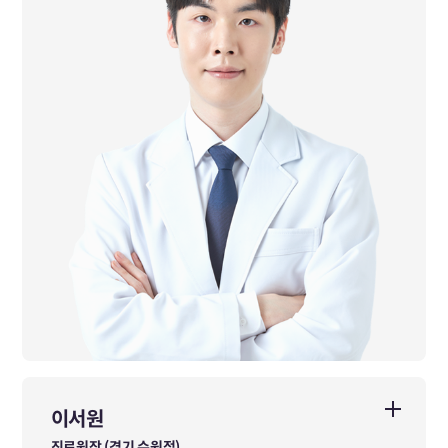
이서원
이서원
진료원장 (경기 수원점)