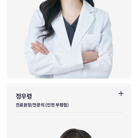
정우령
정우령
진료원장/전문의 (인천 부평점)
진료원장/전문의 (인천 부평점)
한방내과 전문의
경희대학교 한의학과 학사 졸업