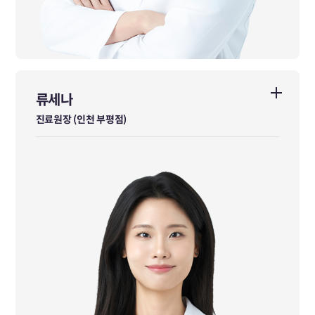
류세나
류세나
진료원장 (인천 부평점)
진료원장 (인천 부평점)
카이스트 생명화학공학과 학사 졸업
부산대학교 한의학전문대학원 석사 졸업
NSCA Level2 Advanced Sport Nutrition Coach