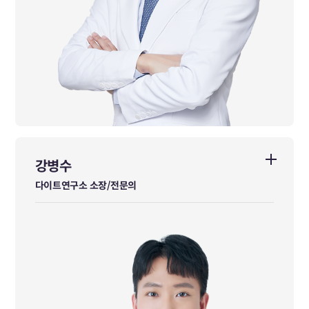
강병수
강병수
다이트연구소 소장/전문의
다이트연구소 소장/전문의
한방안·이비인후·피부과 전문의
가천대학교 한의학과 학사 졸업
동신대학교 한의학과 석사 졸업
現 가천대학교 한의학과 피부외과 외래교수
現 한의약융합연구정보센터(KMCRIC) 정보제공자(IP)
前 춘천한방병원 일반수련의 수료