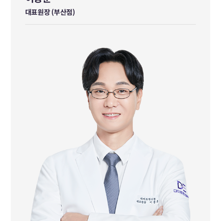
이동훈
대표원장 (부산점)
대표원장 (부산점)
서울과학고등학교 졸업
서울대학교 전기공학부 졸업
경희대학교 한의학과 졸업
前 경희배흘림한의원 대표원장
前 서울경희밸런스 한의원 대표원장
前 다이트한의원 본점 수석원장