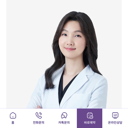
사상체질과 전문의
경희대부속한방병원 일반수련의 수료
경희대부속한방병원 전문수련의 수료
前 편작한의원 부원장
前 효성요양병원 한방과장
前 참바른한방병원 진료원장
前 경희한방병원 진료원장
前 경희의료원 중풍센터 및 한의면역암센터 재직 수련의
홈
전화문의
카톡문의
바로예약
온라인상담