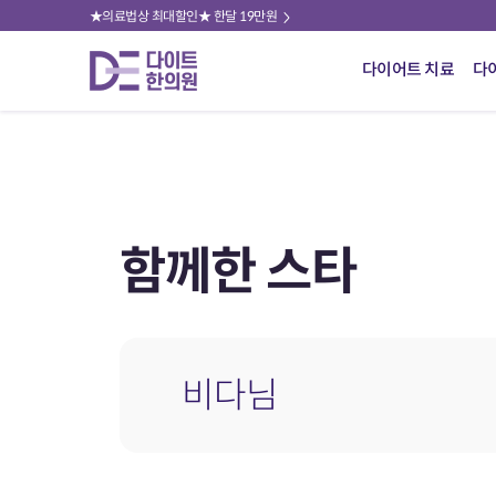
★의료법상 최대할인★ 한달 19만원
다이어트 치료
다
함께한 스타
비다님