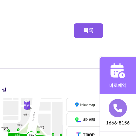
목록
바로예약
 길
1666-8156