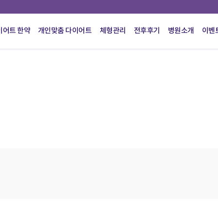
이어트 한약
개인맞춤 다이어트
체형관리
전후후기
병원소개
이벤