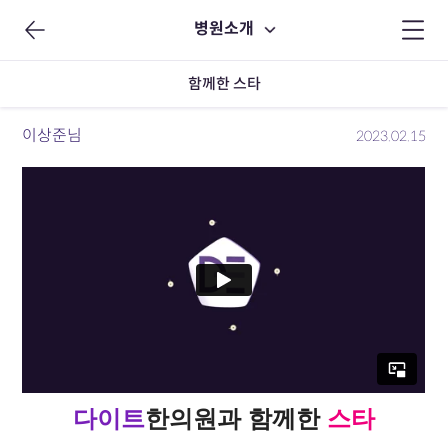
병원소개
함께한 스타
이상준님
2023.02.15
다이트
한의원
과
함께한
스타