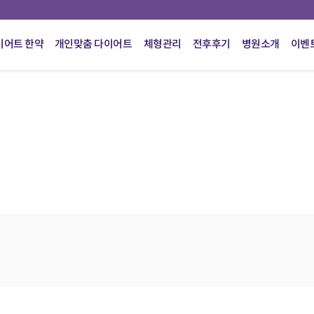
이어트 한약
개인맞춤 다이어트
체형관리
전후후기
병원소개
이벤