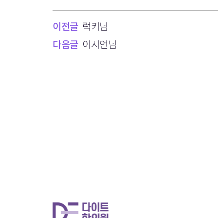
이전글
럭키님
다음글
이시언님