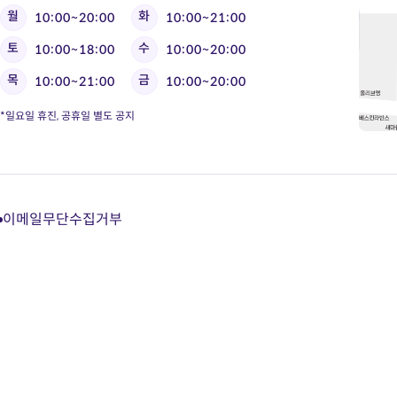
월
화
10:00~20:00
10:00~21:00
토
수
10:00~18:00
10:00~20:00
목
금
10:00~21:00
10:00~20:00
*일요일 휴진, 공휴일 별도 공지
이메일무단수집거부
다
다
다
다
이
이
이
이
트
트
트
트
카
유
블
인
카
튜
로
스
오
브
그
타
톡
바
바
그
상
로
로
램
담
가
가
바
바
기
기
로