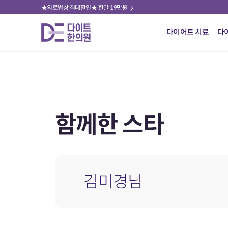
★의료법상 최대할인★ 한달 19만원
다이어트 치료
다
함께한 스타
김미경님